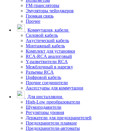
Вольтметры
FM-трансляторы
Эмуляторы чейнджеров
Громкая связь
Прочее
Коммутация, кабели
Силовой кабель
Акустический кабель
Монтажный кабель
Комплект для установки
RCA-RCA аналоговый
Y-разветвители RCA
Межблочный в нарезку
Разъемы RCA
Цифровой кабель
Прочие соединители
Аксессуары для коммутации
Для инсталляции
High-Low преобразователи
Шумоподавители
Регуляторы уровня
Держатели для предохранителей
Предохранители плавкие
Предохранители-автоматы