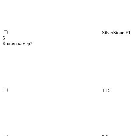
SilverStone F1
5
Кол-во камер
?
1
15