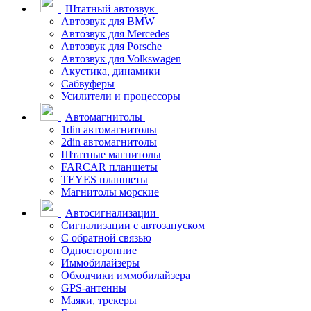
Штатный автозвук
Автозвук для BMW
Автозвук для Mercedes
Автозвук для Porsche
Автозвук для Volkswagen
Акустика, динамики
Сабвуферы
Усилители и процессоры
Автомагнитолы
1din автомагнитолы
2din автомагнитолы
Штатные магнитолы
FARCAR планшеты
TEYES планшеты
Магнитолы морские
Автосигнализации
Сигнализации с автозапуском
С обратной связью
Односторонние
Иммобилайзеры
Обходчики иммобилайзера
GPS-антенны
Маяки, трекеры