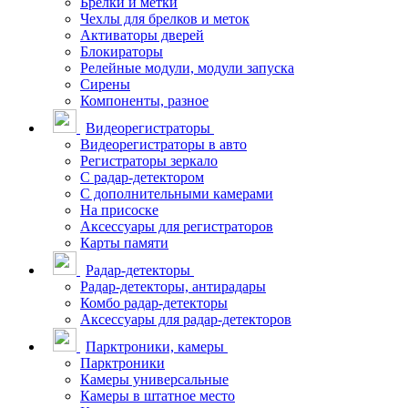
Брелки и метки
Чехлы для брелков и меток
Активаторы дверей
Блокираторы
Релейные модули, модули запуска
Сирены
Компоненты, разное
Видеорегистраторы
Видеорегистраторы в авто
Регистраторы зеркало
С радар-детектором
С дополнительными камерами
На присоске
Аксессуары для регистраторов
Карты памяти
Радар-детекторы
Радар-детекторы, антирадары
Комбо радар-детекторы
Аксессуары для радар-детекторов
Парктроники, камеры
Парктроники
Камеры универсальные
Камеры в штатное место