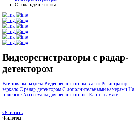
С радар-детектором
Видеорегистраторы с радар-
детектором
Все товары раздела
Видеорегистраторы в авто
Регистраторы
зеркало
С радар-детектором
С дополнительными камерами
На
присоске
Аксессуары для регистраторов
Карты памяти
Очистить
Фильтры