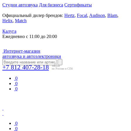
Студии автозвука
Для бизнеса
Сертификаты
Официальный дилер брендов:
Hertz
,
Focal
,
Audison
,
Blam
,
Helix
,
Match
Калуга
Ежедневно с 11:00 до 20:00
Интернет-магазин
автозвука и автоэлектроники
+7 812 407-28-18
заказы
по России и СПб
0
0
0
0
0