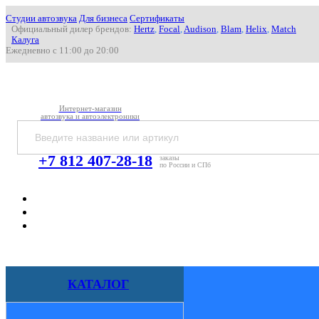
Студии автозвука
Для бизнеса
Сертификаты
Официальный дилер брендов:
Hertz
,
Focal
,
Audison
,
Blam
,
Helix
,
Match
Калуга
Ежедневно с 11:00 до 20:00
Интернет-магазин
автозвука и автоэлектроники
+7 812 407-28-18
заказы
по России и СПб
КАТАЛОГ