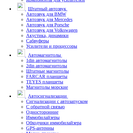
Штатный автозвук
Автозвук для BMW
Автозвук для Mercedes
Автозвук для Porsche
Автозвук для Volkswagen
Акустика, динамики
Сабвуферы
Усилители и процессоры
Автомагнитолы
1din автомагнитолы
2din автомагнитолы
Штатные магнитолы
FARCAR планшеты
TEYES планшеты
Магнитолы морские
Автосигнализации
Сигнализации с автозапуском
С обратной связью
Односторонние
Иммобилайзеры
Обходчики иммобилайзера
GPS-антенны