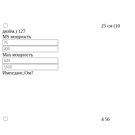
25 см (10
дюйм.)
127
MS мощность
Max мощность
Импеданс,Ом
?
4
56