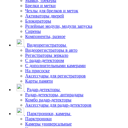
Маяки, трекеры
Брелки и метки
Чехлы для брелков и меток
Активаторы дверей
Блокираторы
Релейные модули, модули запуска
Сирены
Компоненты, разное
Видеорегистраторы
Видеорегистраторы в авто
Регистраторы зеркало
С радар-детектором
С дополнительными камерами
На присоске
Аксессуары для регистраторов
Карты памяти
Радар-детекторы
Радар-детекторы, антирадары
Комбо радар-детекторы
Аксессуары для радар-детекторов
Парктроники, камеры
Парктроники
Камеры универсальные