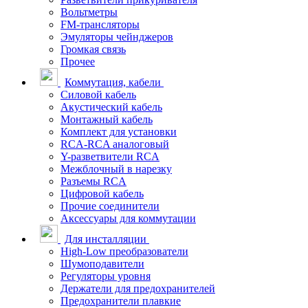
Вольтметры
FM-трансляторы
Эмуляторы чейнджеров
Громкая связь
Прочее
Коммутация, кабели
Силовой кабель
Акустический кабель
Монтажный кабель
Комплект для установки
RCA-RCA аналоговый
Y-разветвители RCA
Межблочный в нарезку
Разъемы RCA
Цифровой кабель
Прочие соединители
Аксессуары для коммутации
Для инсталляции
High-Low преобразователи
Шумоподавители
Регуляторы уровня
Держатели для предохранителей
Предохранители плавкие