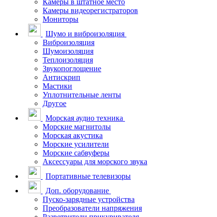
Камеры в штатное место
Камеры видеорегистраторов
Мониторы
Шумо и виброизоляция
Виброизоляция
Шумоизоляция
Теплоизоляция
Звукопоглощение
Антискрип
Мастики
Уплотнительные ленты
Другое
Морская аудио техника
Морские магнитолы
Морская акустика
Морские усилители
Морские сабвуферы
Аксессуары для морского звука
Портативные телевизоры
Доп. оборудование
Пуско-зарядные устройства
Преобразователи напряжения
Разветвители прикуривателя